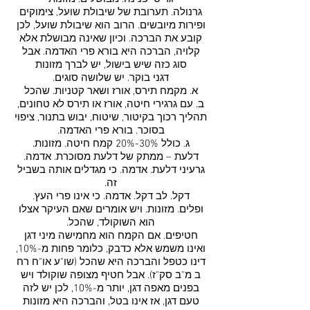
גרנולה. תערובת של שיבולת שועל, צימוקים
ופירות מיובשים. הרוב הוא שיבולת שועל, לכן
קובע את הברכה. וכיון שאינה מבושלת אלא
קלויה, הברכה היא בורא פרי האדמה. אבל
סוג כזה שיש בישול, יש לברך מזונות
דגני בוקר. יש שלושה סוגים.
א. מקמח תירס, אורז ושאר קטניות. שהכל
ב. עם גרגירי חיטה, אורז או תירס לא טחונים,
תהליך רכוך בקיטור, שיטוח, יבוש בתנור, ציפוי
בסוכר. בורא פרי האדמה.
ג. כולל 30%-20% קמח חיטה. מזונות.
דלעת – ממתק של דלעת מסוכרת. אדמה.
גרעיני דלעת. אדמה. כי מגדלים אותה בשביל
זה.
דקל. לב דקל. אדמה. כי אינו פרי העץ.
ופלים. מזונות. ויש אומרים שאם העיקר אצלו
הוא השוקולד, שהכל.
חטיפים. אם הקמח הוא מחמישה מיני דגן
ואינו משמש אלא כדבק, כלומר פחות מ-10%,
דינו כטפל והברכה היא שהכל (שו"ע או"ח רח
ב מ"ב סק"ז). אבל חטיף מצופה שוקולד ויש
בפנים מאפה דגן, יותר מ-10%, לכן יש לזה
טעם דגן, אז אינו בטל, והברכה היא מזונות