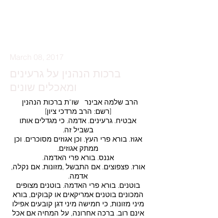
להזמנת סיור
March 08, 2017
ברכות הנהנין על גרעינים
ומאכלים שונים
הרב שלמה אבינר שו"ת ברכות הנהנין
[רשם: הרב מרדכי ציון]
אבטיח. גרעינים. אדמה. כי מגדלים אותו
בשביל זה.
אגוז. בורא פרי העץ. וכן אגוזים מסוכרים. וכן
ממתק אגוזים.
אננס. בורא פרי האדמה.
אורז. פצפוצים. אם התבשל ,מזונות. אם נקלה,
אדמה.
בוטנים. בורא פרי האדמה. בוטנים מצופים
המכונים בוטנים אמריקאים או קבוקים, בורא
מיני מזונות, כי חמישה מיני דגן קובעים אפילו
אינם רוב. ברכה אחרונה, על המחיה אם אכל