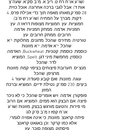
(שו"ע או"ח רח ט. ריב א. מ"ב סק"א. שעה"צ
אות ד). אבל לגבי ברכה אחרונה, אוכל כזית,
28 סמ"ק,מאותו מאפה תוך כדי אכילת פרס, 4
דקות, מברך על המחיה (שו"ע רח מ"ב).
חמוציות. עץ. חמוציות מצופות דראז'ה. עץ.
חמניות. אדמה. ממתק חמניות. אדמה.
חרובים. ממתק חרובים. עץ.
טורטיה. מתירס. שהכל. מדגנים, מחלוקת: י"א
שהכל, י"א אדמה, י"א מזונות
כוסמת. כוסמת, קטניות, Buckwheat, האדמה.
כוסמין, מחמשת מיני דגן, Spelt, המוציא.
לדר. שהכל
מנצ'יס. תערובת פיצוחים בציפוי קמח. מזונות
מרציפן. שהכל
עוגה. מזונות. ואם קובע סעודה, שיעור 4
ביצים, 230 סמ"ק, נטילת ידיים, המוציא וברכת
המזון
פופקורן. אדמה. ויש אומרים שהכל, כי לא ניכר
פיצה. אם הבצק הוא ממים, המוציא. אם הרוב
מי פירות, והטעם מורגש בבצק, מזונות (שו"ע
או"ח קסז ז מ"ב ס"ק לג)
פיתה קראנצ'. מזונות, כי אינה אפויה לגמרי,
אלא כמו קרקר. וכן באגאט קראנצ'
פיסתוק. מצופה סוכר. עץ.