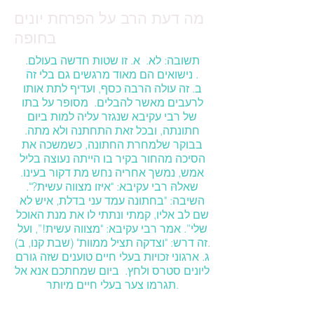
מה דעת הרב על הפרחת יונים
בחופה
תשובה: לא. א. זו שטות חדשה בעולם.
נישואים הם מאוד מרגשים גם בלי זה.
ב. זה עולה הרבה כסף, ועדיף לתת אותו
לרעבים מאשר להבלים. מסופר על בתו
של רבי עקיבא שנגזר עליה למות ביום
חתונתה, ובכל זאת התחתנה ולא מתה.
בבוקר שלמחרת החתונה, כשמשכה את
הסיכה מהחור בקיר בו הייתה נעוצה בליל
אמש, נמשך אחריה נחש מת דקור בעינו.
שאלהּ רבי עקיבא: "איזו מצווה עשית?".
השיבה: "בחתונה עמד עני בדלת, איש לא
שם לב אליו, קמתי ונתתי לו את מנת האוכל
שלי”. אמר רבי עקיבא: "מצווה עשית!”, ועל
זה דרש: "וצדקה תציל ממוות" (שבת קנו, ב).
ג. ארגוני זכויות בעלי חיים טוענים שזה גורם
ליונים סטרס ולחץ. ביום שמחתכם אנא אל
תגרמו צער בעלי חיים מיותר.