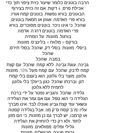
הרבה בוטנים כלומר שיעור כזית ציפוי תוך כדי
אכילת פרס, 4 דקות. אם זה כזית בצירוף
הבוטנים, בורא נפשות. בוטנים קמח אורז,
בורא פרי האדמה. אגוזן או חמאת בוטנים,
שהכל, כי אינו ניכר. בוטנים מסוכרים, בורא
פרי האדמה. בוטנים דרג'ה. אדמה.
בורגול. מזונות. על המחיה.
בורקס = מלווח = בלינצ'ס. מזונות
ביסלי. מזונות. בסלי דק, שהכל. בסלי תירס,
שהכל.
במבה. שהכל.
גבינה. עוגת גבינה. ללא קמח, שהכל. עם קצת
קמח לדבק, שהכל. עם קמח מעל 10%, מזונות
גלוטן. מוצר בלי גלוטן, הוא בעצם בלי קמח
דגן, וברכתו שהכל. כגון בייגלך בלי גלוטן.
לחמית ללא גלוטן
גלידה. שהכל. והגביע נפטר על ידי ברכת
הגלידה כי הוא טפל. וגם אם גמר את הגלידה
ונשאר עוד קצת גביע ואוכלו לבד, אינו מברך
עליו (מ"ב קסח ס"ק מו). אבל בגלידה קסטה
או קרמבו, יש לברך גם כן מזונות, כי הם מזון
לחוד, ולא רק כדי להחזיק את הגלידה
גלילי ופלים. ממולאים. מזונות
גריסי פנינה. מבושלים. מזונות