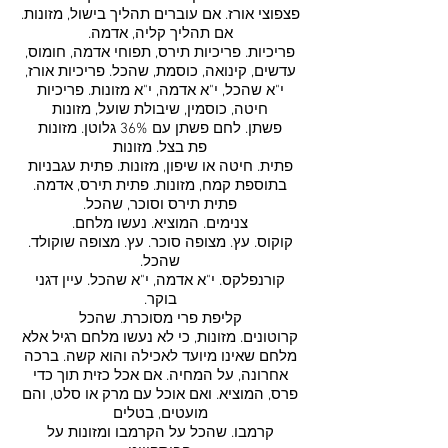
פצפוצי אורז. אם עוברים תהליך בישול, מזונות.
אם תהליך קליה, אדמה.
פריכיות. פריכיות תירס, תפוחי אדמה, חומוס,
עדשים, קינואה, כוסמת, שהכל. פריכיות אורז,
י"א שהכל, י"א אדמה, י"א מזונות. פריכיות
חיטה, כוסמין, שיבולת שועל, מזונות
פשתן. לחם פשתן עם 36% גלוטן. מזונות
פת בצל. מזונות
פתית. חיטה או שיפון, מזונות. פתית עגבניות
בתוספת קמח, מזונות. פתית תירס, אדמה.
פתית תירס וסוכר, שהכל.
צנימים. המוציא. נעשו מלחם.
קוקוס. עץ. מצופה סוכר. עץ. מצופה שוקולד.
שהכל.
קורנפלקס. י"א אדמה, י"א שהכל. עיין דגני
בוקר.
קליפת פרי מסוכרת. שהכל
קרוטונים. מזונות, כי לא נעשו מלחם רגיל אלא
מלחם שאינו מיועד לאכילה והוא קשה. ברכה
אחרונה, על המחיה. אם אכל כזית תוך כדי
פרס, המוציא. ואם אוכל עם מרק או סלט, והם
מועטים, בטלים
קרמבו. שהכל על הקרמבו ומזונות על