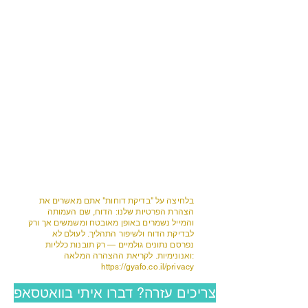
בלחיצה על "בדיקת דוחות" אתם מאשרים את
הצהרת הפרטיות שלנו: הדוח, שם העמותה
והמייל נשמרים באופן מאובטח ומשמשים אך ורק
לבדיקת הדוח ולשיפור התהליך. לעולם לא
נפרסם נתונים גולמיים — רק תובנות כלליות
ואנונימיות. לקריאת ההצהרה המלאה:
https://gyafo.co.il/privacy
צריכים עזרה? דברו איתי בוואטסאפ