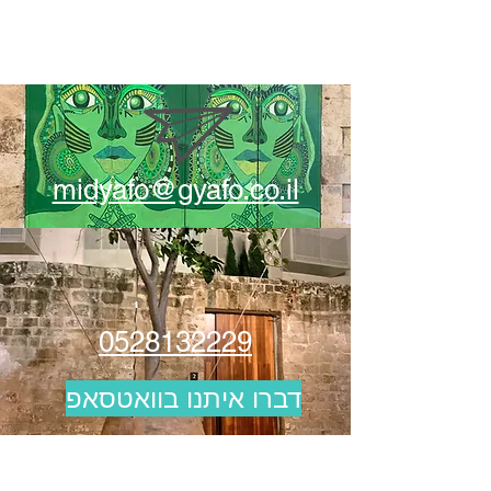
midyafo@gyafo.co.il
0528132229
דברו איתנו בוואטסאפ