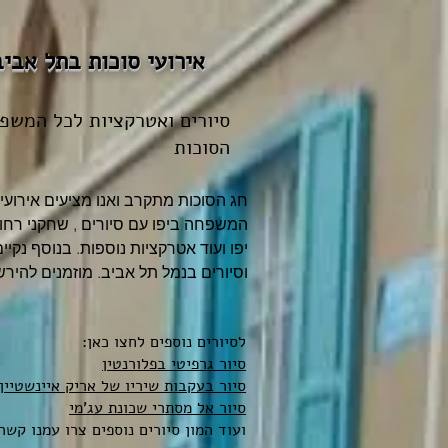
אירועי סוכות בתל אביב
סיורים ואטרקציות לכל המשפ
הסוכות
חג הסוכות מתקרב ואנו מציעים אירועי 
המשפחה ביפו עם סיורים , שחקני רחוב
יפו ועוד אטרקציות נוספות. בנוסף נקיי
וסיורים בנמל תל אביב. מוזמנים להיר
לסיורים נוספים לחצו כאן:
סיור גרפיטי בפלורנטין
סיור בעקבות שיריו של אריק איינשטיין
סיור אל מסתרי שכונת עג'מי
ועוד המון סיורים נוספים צרו עמנו קשר