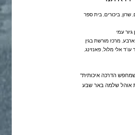
שרון, ביכורים, בית ספר
ו"ד אלי מלול, פאנזינג,
"דודי הפגין מקצועיות יוצאת דופן, בקיאות מרשימה ויכולת לרתק 40 תלמידים. לכל מי שמחפש הדרכה איכותית