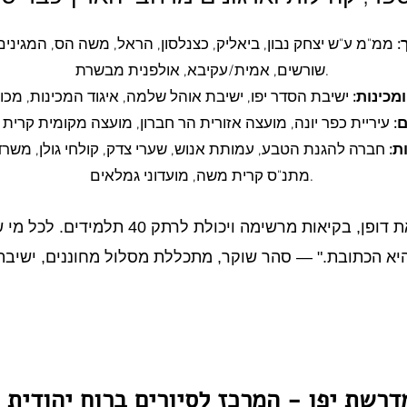
:
ממ"מ ע"ש יצחק נבון, ביאליק, כצנלסון, הראל, משה הס, המגינים, 
שורשים, אמית/עקיבא, אולפנית מבשרת.
מכינות:
ם:
ת:
חברה להגנת הטבע, עמותת אנוש, שערי צדק, קולחי גולן, משרד ע
מתנ"ס קרית משה, מועדוני גמלאים.
דרשת יפו - המרכז לסיורים ברוח יהודית