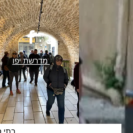
מדרשת יפו
בתי ס