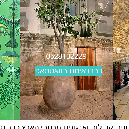
il
0528132229
דברו איתנו בוואטסאפ
פר, קהילות וארגונים מרחבי הארץ כבר סיי