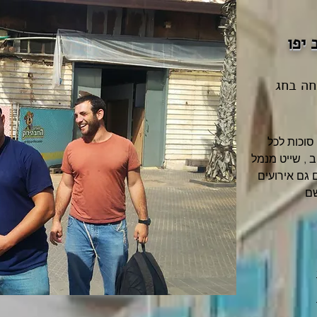
 יפו
חה בחג
סוכות לכל
 , שייט מנמל
ם גם אירועים
שם