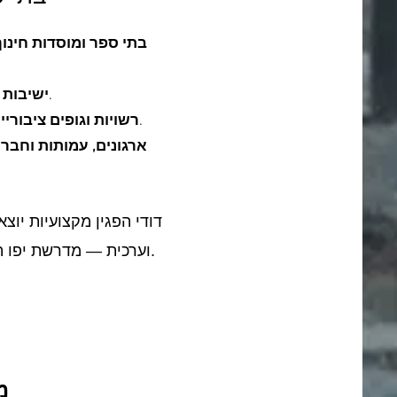
בתי ספר ומוסדות חינוך
ישיבת הסדר יפו, ישיבת אוהל שלמה, איגוד המכינות, מכון גיור עמי.
ישיבות ו
עיריית כפר יונה, מועצה אזורית הר חברון, מועצה מקומית קרית ארבע, מרכז מורשת בגין.
רשויות וגופים ציבוריי
ארגונים, עמותות וחברו
וערכית — מדרשת יפו היא הכתובת." — סהר שוקר, מתכללת מסלול מחוננים, ישיבת אוהל שלמה באר שבע.
מ