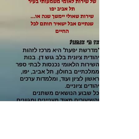
של שירות לאומי משמעותי בעיר
תל אביב יפו
...שירות שאולי יימשך שנה או
שנתיים אבל ישאיר חותם לכל
החיים
אז מי אנחנו?
"מדרשת יפעת" היא מרכז לזהות
יהודית ציונית בלב גוש דן. בנות
השירות הלאומי נכנסות לבתי ספר
ממלכתיים בחולון, תל אביב, יפו,
ראשון לציון ועוד, ומלמדות ערכים
יהודים ציוניים.
כל שבוע הנושאים משתנים
והשיעורים מאוד מעניינים ומגוונים.
הילדים מחכים שבנות השירות יגיעו
והקשר איתם מאוד חזק.