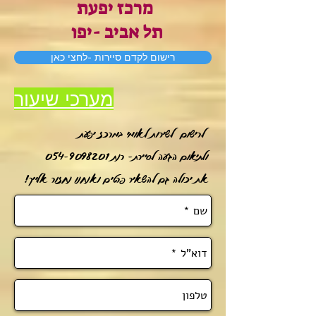
מרכז יפעת
תל אביב -יפו
רישום לקדם סיירות -לחצי כאן
מערכי שיעור
לרישום לשירות לאומי במרכז יפעת
ולתיאום הגעה לסיירת- רנת
054-9098201
את יכולה גם להשאיר פרטים ואנחנו נחזור אלייך!