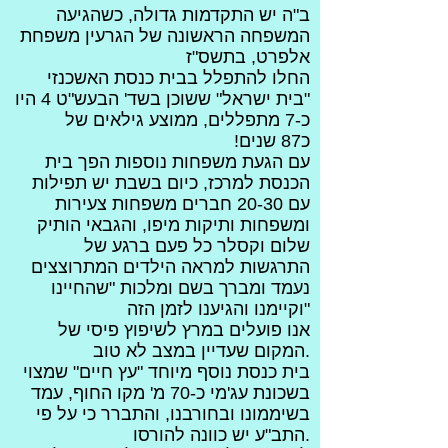
ב"ה יש התקדמות גדולה, כשהגיעה
המשפחה הראשונה של הגרעין משפחת
אלפרט, בתשס"ז
החלו להתפלל בבית כנסת האשכנזי
"בית ישראל" ששוכן בשד' הבעש"ט 4 היו
כ-7 מתפללים, ממוצע גילאים של
כ87 שנים!
עם הגעת משפחות נוספות הפך בית
הכנסת למרכז, כיום בשבת יש תפילות
עם 20-30 חברים משפחות צעירות
ומשפחות ותיקות מיפו, והגבאי הותיק
שלום וקסלר כל פעם ברגע של
התרגשות למראה הילדים המתרוצצים
נעמד ומברך בשם ומלכות "שהחיינו
וקיימנו והגיענו לזמן הזה"
אנו פועלים במרץ לשיפוץ פיסי של
המקום שעדיין במצב לא טוב.
בית כנסת נוסף מיוחד "עץ חיים" שמצוי
בשכונת עג'מי כ-70 מ' מקו החוף, עמד
בשיממונו ובחורבנו, והתברר כי על פי
התב"ע יש כוונה להורסו.