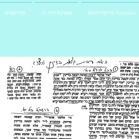
בדיקת דוחות PassGov
מערכת דוח 15
פרוייקטים