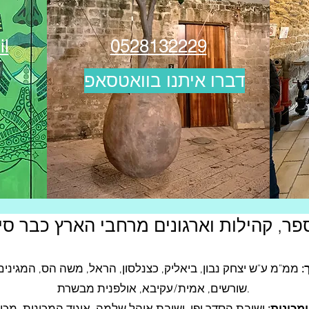
il
0528132229
דברו איתנו בוואטסאפ
פר, קהילות וארגונים מרחבי הארץ כבר סיי
:
ממ"מ ע"ש יצחק נבון, ביאליק, כצנלסון, הראל, משה הס, המגינים, 
שורשים, אמית/עקיבא, אולפנית מבשרת.