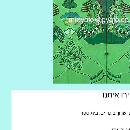
midyafo@gyafo.co.
רו איתנו
שרון, ביכורים, בית ספר