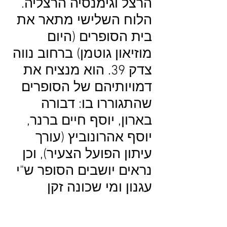
הרצל וגימנסיה הרצליה.
הלוח השלישי מתאר את
בית הסופרים (היום
מוזיאון גוטמן) ברחוב נווה
צדק 39. הוא מנציח את
דמויותיהם של הסופרים
שהתגוררו בו: דבורה
בארון, יוסף חיים ברנר,
יוסף אהרונוביץ (עורך
עיתון הפועל הצעיר), וכן
נראים יושבים הסופר ש"י
עגנון ומי שכונה זקן
הסופרים – אלכסנדר
זיסקינד רבינוביץ (אז"ר).