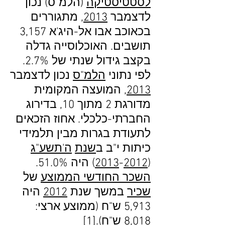
לסטטיסטיקה
(הלמ"ס) נכון
לדצמבר
2013
, מתגוררים
בכאוכב אבו אל-היג'א 3,157
תושבים. האוכלוסייה גדלה
בקצב גידול שנתי של ‎2.7%‏.
לפי נתוני
הלמ"ס
נכון לדצמבר
2013
, המועצה המקומית
מדורגת 2 מתוך 10, בדירוג
החברתי-כלכלי. אחוז הזכאים
לתעודת בגרות מבין תלמידי
כיתות י"ב ב
שנת
ה'תשע"ג
(
2012
‏-
2013
) היה 51.0%.
השכר החודשי הממוצע
של
שכיר
במשך שנת
2012
היה
5,913 ש"ח (ממוצע ארצי:
8,018 ש"ח).‏
[1]