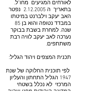
לאורחים המגיעים מחו"ל.
בתאריך ה
2.12.2005
נפטר
האב יעקב וילברנט במיטתו
במבדד נטופה והוא בן 85
שנה. למחרת בשבת בבוקר
נערכה לאב יעקב לוויה רבת
משתתפים.
תכנית המצפים ויהוד הגליל:
לפי תוכנית החלוקה של שנת
1947 הגליל התחתון והעליון
המרכזי לא נכלל בשטחי
המדינה היהודית מפני שהיה
מיושב ברובו המוחלט
באוכלוסייה ערבית. במבצע