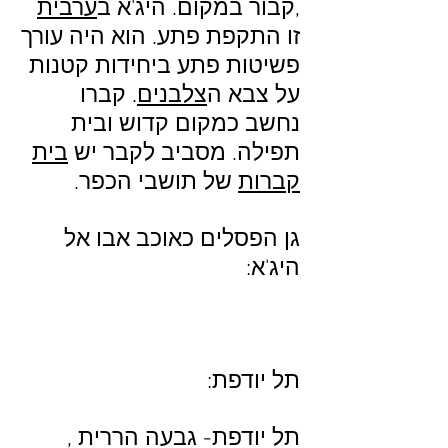
,קבור במקום. היג'א ב
ערבית
זו התקפת פתע. הוא היה עורך
פשיטות פתע ביחידות קטנות
על צבא ה
צלבנים
. קברו
נחשב כמקום קדוש ובית
תפילה. מסביב לקבר יש
בית
קברות
של תושבי הכפר.
גן הפסלים כאוכב אבו אל
היג'א:
תל יודפת:
תל יודפת- גבעה הררית ,