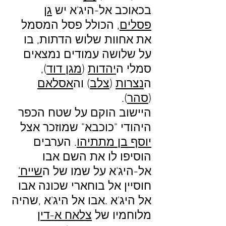
בכאוכב אל-היג'א יש
גן
פסלים
, הכולל פסל המסמל
את אחוות שלוש הדתות, בו
על שלושה עמודים נמצאים
סמלי ה
יהדות
(
מגן דוד
),
ה
נצרות
(
צלב
) וה
אסלאם
(
סהר
).
היישוב הוקם על שטח הכפר
היהודי "כוכבא" שמוזכר אצל
יוסף בן מתתיהו
. הערבים
הוסיפו לו את השם אבו
אל-היג'א על שמו של ה
שייח'
חוסיין אל בוחארי שכונה אבו
אל היג'א .אבו אל היג'א ,שהיה
מלוחמיו של
צלאח א-דין