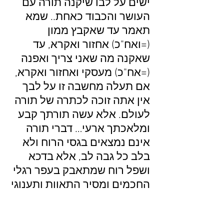
ישים על לבו שיקנה תורה עם
העושר והכבוד כאחת.. שמא
תאמר עד שאקבץ ממון
(=ואח"כ) אחזור ואקרא, עד
שאקנה מה שאני צריך ואפנה
(=אח"כ) מעסקי ואחזור ואקרא,
אם תעלה מחשבה זו על לבך
אין אתה זוכה לכתרה של תורה
לעולם. אלא עשה תורתך קבע
ומלאכתך ארעי… דברי תורה
אינם נמצאים בגסי הרוח ולא
בלב כל גבה לב, אלא בדכא
ושפל רוח שמתאבק בעפר רגלי
החכמים ומסיר התאוות ותענוגי
הזמן מלבו ועושה מלאכה בכל
יום מעט כדי חייו, אם לא היה לו