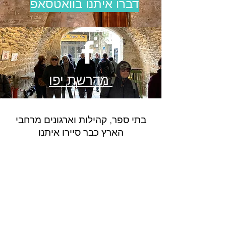
דברו איתנו בוואטסאפ
מדרשת יפו
בתי ספר, קהילות וארגונים מרחבי
הארץ כבר סיירו איתנו
בתי ספר ומוסדות חינוך:
ממ"מ ע"ש יצחק
נבון, ביאליק, כצנלסון, הראל, משה הס,
המגינים, שרון, ביכורים, בית ספר שורשים,
אמית/עקיבא, אולפנית מבשרת.
ישיבות ומכינות:
ישיבת הסדר יפו, ישיבת
אוהל שלמה, איגוד המכינות, מכון גיור עמי.