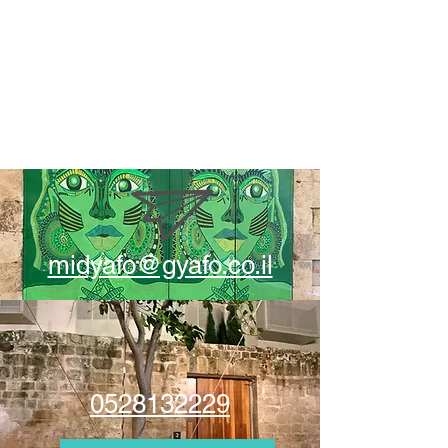
midyafo@gyafo.co.il
0528132229