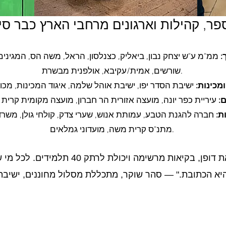
פר, קהילות וארגונים מרחבי הארץ כבר סיי
:
ממ"מ ע"ש יצחק נבון, ביאליק, כצנלסון, הראל, משה הס, המגינים, 
שורשים, אמית/עקיבא, אולפנית מבשרת.
מכינות:
ם:
ת:
חברה להגנת הטבע, עמותת אנוש, שערי צדק, קולחי גולן, משרד ע
מתנ"ס קרית משה, מועדוני גמלאים.