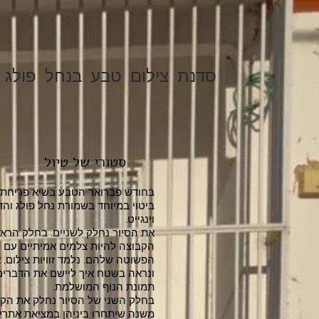
סדנת צילום טבע בנחל פולג 
סטורי של טיול
בחודש פברואר הטבע בשיא פריחתו 
ביטוי במיוחד בשמורת נחל פולג והד
וינגייט.
את הסיור נחלק לשניים. בחלק הראש
הקבוצה להיות צלמים אמיתיים עם
הפשוטה שלהם. נלמד זוויות צילום, א
ונראה בשטח איך ליישם את הדברים
תמונת הנוף המושלמת.
בחלק השני של הסיור נחלק את הקב
משנה שיתחרו ביניהן במציאת אתרי