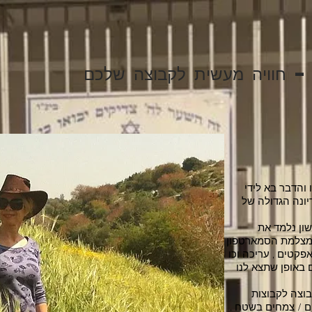
– חוויה מעשית לקבוצה שלכם
והדבר בא לידי
יונה הגדולה של
ון נלמד את
 מצלמת הסמארטפון
פקטים , עריכה וכו
 באופן שתצא לנו
וצה לקבוצות
ם / צמחים בשטח .