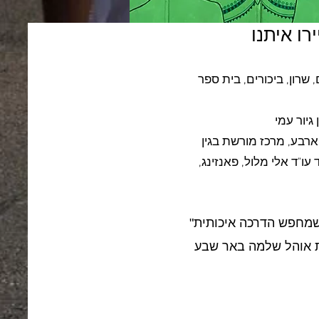
רו איתנו
שרון, ביכורים, בית ספר
ו"ד אלי מלול, פאנזינג,
"דודי הפגין מקצועיות יוצאת דופן, בקיאות מרשימה ויכולת לרתק 40 תלמידים. לכל מי שמחפש הדרכה איכותית