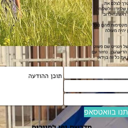
רך לצלם את
 שלמדנו ולשלוח
 ראשונה לרוב
ף מקסימות מהם נוכל
 יהיה מעולה
ל וינגייט שם פשוט
יונה(כן.. נחזור עם
 את כל זה בוידאו
תנו בוואטסאפ
מדרשת יפו לתיירות