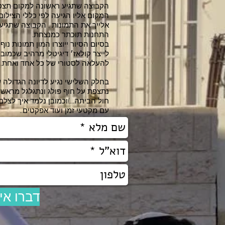
הקבוצה שתגיע ראשונה למקום תצט
המקום אליו הגיעה לפי כללי הצילום
אלייך את התמונות . הקבוצה שתגיע
התחנות תוכתר כמנצחת.
בסיום הסיור ייוצרו המון תמונות נו
לייצר קולאז׳ דיגיטלי מרהיב שכמובן
להעלאה לסטורי של כל אחד ואחת.
בחלק השלישי נגיע לדיונה הגדולה ש
נתצפת על חוף פולג ונתגלגל מראש הד
חול הביתה...)וכמובן נלמד איך לצלם
עם מקטעי זמן ועוד אפקטים..
דברו אי