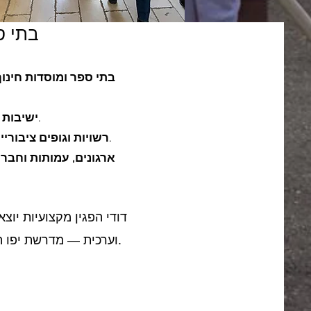
בתי ס
בתי ספר ומוסדות חינוך
ישיבת הסדר יפו, ישיבת אוהל שלמה, איגוד המכינות, מכון גיור עמי.
ישיבות ו
עיריית כפר יונה, מועצה אזורית הר חברון, מועצה מקומית קרית ארבע, מרכז מורשת בגין.
רשויות וגופים ציבוריי
ארגונים, עמותות וחברו
וערכית — מדרשת יפו היא הכתובת." — סהר שוקר, מתכללת מסלול מחוננים, ישיבת אוהל שלמה באר שבע.