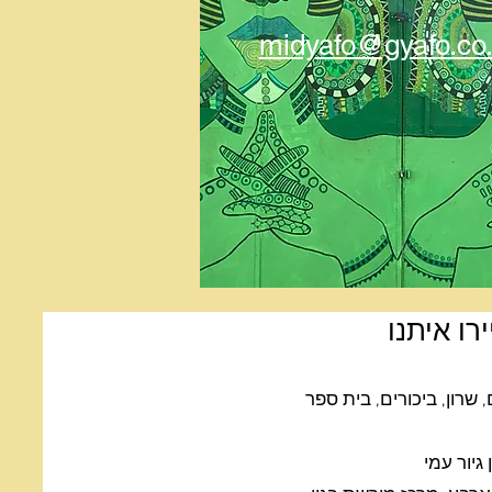
midyafo@gyafo.co.
רו איתנו
שרון, ביכורים, בית ספר