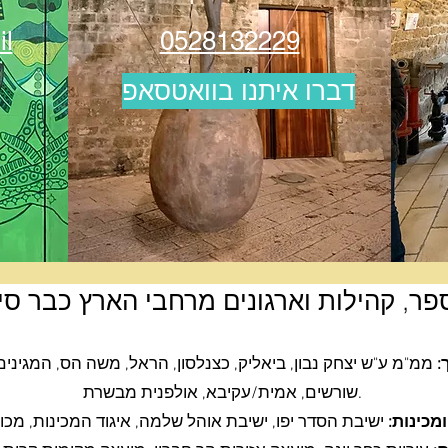
il
0528132229
דברו איתנו בוואטסאפ
פר, קהילות וארגונים מרחבי הארץ כבר סיי
:
ממ"מ ע"ש יצחק נבון, ביאליק, כצנלסון, הראל, משה הס, המגינים, 
שורשים, אמית/עקיבא, אולפנית מבשרת.
מכינות: