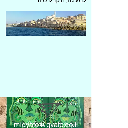
למעלה, ונקבע סיור.
midyafo@gyafo.co.il