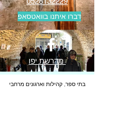
0528132229
דברו איתנו בוואטסאפ
מדרשת יפו
בתי ספר, קהילות וארגונים מרחבי
הארץ כבר סיירו איתנו
בתי ספר ומוסדות חינוך:
ממ"מ ע"ש יצחק
נבון, ביאליק, כצנלסון, הראל, משה הס,
המגינים, שרון, ביכורים, בית ספר שורשים,
אמית/עקיבא, אולפנית מבשרת.