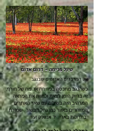
טיול פריחה - דרום אדום
אל המרבדים האדומים שבנגב
כשהנגב מתכסה בפריחה אדומה של חורף,
זה בדיוק הזמן לצאת ולחוות את המראה
המרהיב הזה בשילוב עם שאר האתרים
המיוחדים באזור כמו נחל הבשור , שמורת
בתרונות בארי , יד אנזא"ק ועוד