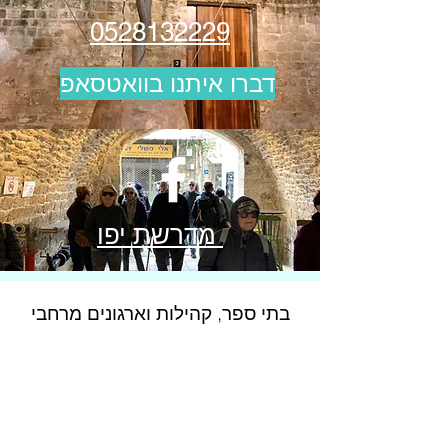
0528132229
דברו איתנו בוואטסאפ
מדרשת יפו
בתי ספר, קהילות וארגונים מרחבי
הארץ כבר סיירו איתנו
בתי ספר ומוסדות חינוך:
ממ"מ ע"ש יצחק
נבון, ביאליק, כצנלסון, הראל, משה הס,
המגינים, שרון, ביכורים, בית ספר שורשים,